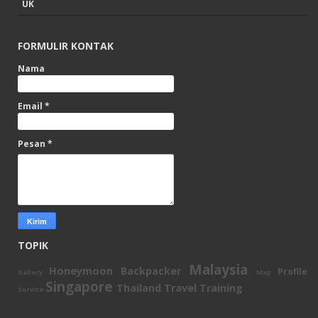
UK
FORMULIR KONTAK
Nama
Email
*
Pesan
*
TOPIK
Malaysia
Honeymoon Backpacker
Profile
Gallery
Map
Singapore
Thailand
Travel Training
Service