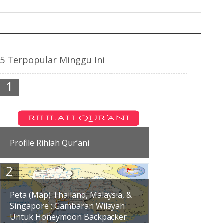
5 Terpopular Minggu Ini
Profile Rihlah Qur’ani
Logo Rihlah Qur’ani Profile Rihlah Qur’ani
Rihlah Qur’ani Adalah Layanan Travel Dan
Tour Islami Berbasis Al-Qur’an. Menghadirkan
Konsep Per...
Peta (Map) Thailand, Malaysia, &
Singapore : Gambaran Wilayah
Untuk Honeymoon Backpacker