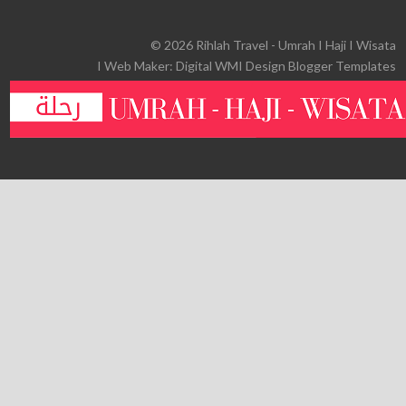
©
2026
Rihlah Travel - Umrah I Haji I Wisata
I Web Maker:
Digital WM
I Design
Blogger Templates